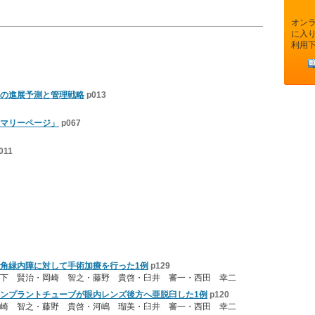
オン
に入
利用
障の進展予測と管理戦略
p013
マリーページ」
p067
011
角緑内障に対して手術加療を行った1例
p129
下 賢治・岡崎 智之・藤野 貴啓・臼井 審一・西田 幸二
ンプラントチューブが眼内レンズ後方へ亜脱臼した1例
p120
崎 智之・藤野 貴啓・河嶋 瑠美・臼井 審一・西田 幸二