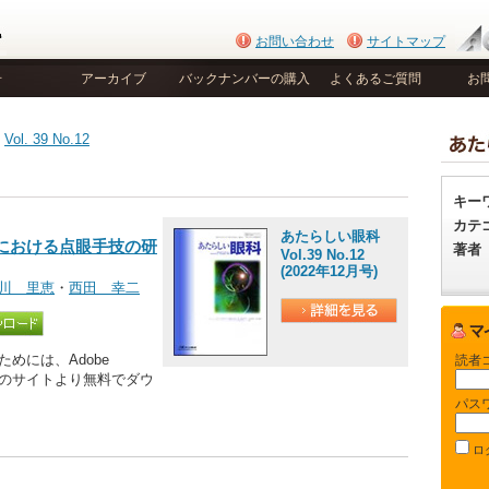
お問い合わせ
サイトマップ
号
アーカイブ
バックナンバーの購入
よくあるご質問
お
>
Vol. 39 No.12
キー
カテ
あたらしい眼科
における点眼手技の研
著者
Vol.39 No.12
(2022年12月号)
川 里恵
・
西田 幸二
めには、Adobe
読者
be社のサイトより無料でダウ
パス
ロ