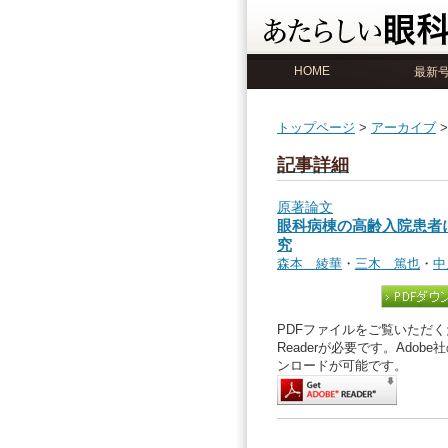
HOME
最新
トップページ
>
アーカイブ
記事詳細
原著論文
眼科病棟の高齢入院患者
究
森本 綾華
・
三木 篤也
・
中
PDFファイルをご覧いただくた
Readerが必要です。Ado
ンロードが可能です。