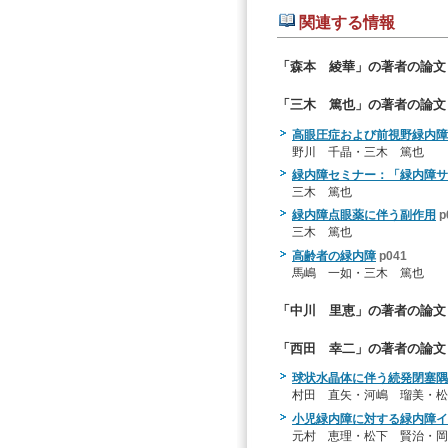
関連する情報
「森本 綾華」の著者の論文
「三木 篤也」の著者の論文
高眼圧症および前視野緑内
野川 千晶・三木 篤也
緑内障セミナー：「緑内障サ
三木 篤也
緑内障点眼薬に伴う副作用
p
三木 篤也
高齢者の緑内障
p041
馬嶋 一如・三木 篤也
「中川 里恵」の著者の論文
「西田 幸二」の著者の論文
球状水晶体に伴う続発閉塞隅
村田 直矢・河嶋 瑠美・松
小児緑内障に対する緑内障イ
元村 恵理・松下 賢治・岡