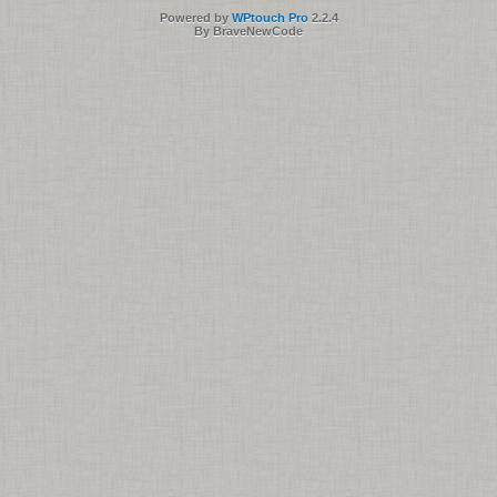
Powered by
WPtouch Pro
2.2.4
By BraveNewCode