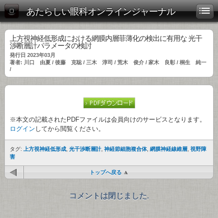
あたらしい眼科オンラインジャーナル
上方視神経低形成における網膜内層菲薄化の検出に有用な 光干
渉断層計パラメータの検討
発行日 2023年03月
著者: 川口 由夏 / 後藤 克聡 / 三木 淳司 / 荒木 俊介 / 家木 良彰 / 桐生 純一
/
※本文の記載されたPDFファイルは会員向けのサービスとなります。
ログイン
してから閲覧ください。
タグ:
上方視神経低形成
,
光干渉断層計
,
神経節細胞複合体
,
網膜神経線維層
,
視野障
害
トップへ戻る
コメントは閉じました.