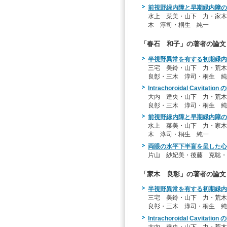
前視野緑内障と早期緑内障の
水上 菜美・山下 力・家木
木 淳司・桐生 純一
「春石 和子」の著者の論文
半視野異常を有する初期緑内
三宅 美鈴・山下 力・荒
良彰・三木 淳司・桐生 純
Intrachoroidal Cavi
大内 達央・山下 力・荒
良彰・三木 淳司・桐生 純
前視野緑内障と早期緑内障の
水上 菜美・山下 力・家木
木 淳司・桐生 純一
両眼の水平下半盲を呈した心
片山 紗妃美・後藤 克聡・
「家木 良彰」の著者の論文
半視野異常を有する初期緑内
三宅 美鈴・山下 力・荒
良彰・三木 淳司・桐生 純
Intrachoroidal Cavi
大内 達央・山下 力・荒