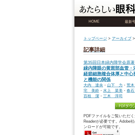
HOME
最新
トップページ
>
アーカイブ
記事詳細
第35回日本緑内障学会原著
緑内障眼の黄斑部血管・
経節細胞複合体厚と中心
と機能の関係
大内 達央
・
山下 力
・
荒木
宅 美鈴
・
水上 菜美
・
春石
百枝 潔
・
三木 淳司
PDFファイルをご覧いただくた
Readerが必要です。Ado
ンロードが可能です。