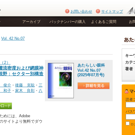
お問い合わせ
サイトマップ
号
アーカイブ
バックナンバーの購入
よくあるご質問
お
>
Vol. 42 No.07
キー
カテ
（2）
あたらしい眼科
灌流密度および網膜神
著者
Vol.42 No.07
視野：セクター別構造
(2025年07月号)
 俊介
・
後藤 克聡
・
三
 和子
・
家木 良彰
・
八
読者
パス
めには、Adobe
be社のサイトより無料でダウ
ロ