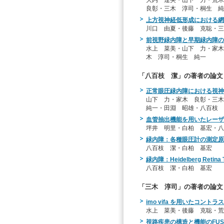
良彰・三木 淳司・桐生 純
上方視神経低形成における網
川口 由夏・後藤 克聡・三
前視野緑内障と早期緑内障の
水上 菜美・山下 力・家木
木 淳司・桐生 純一
「八百枝 潔」の著者の論文
正常眼圧緑内障における視神
山下 力・家木 良彰・三
純一・田淵 昭雄・八百枝 
血管抽出機能を用いたレーザ
坪井 明里・白柏 基宏・
緑内障：各種眼圧計の測定原
八百枝 潔・白柏 基宏
緑内障：Heidelberg Reti
八百枝 潔・白柏 基宏
「三木 淳司」の著者の論文
imo vifa を用いたコン
水上 菜美・後藤 克聡・荒
視路疾患の構造と機能のFUS