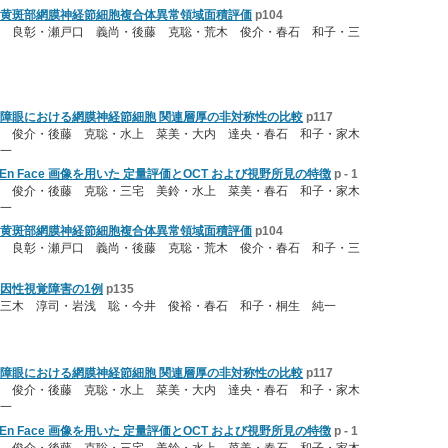
黄斑部網膜神経節細胞複合体異常領域面積評価
p104
 良彰・瀬戸口 義尚・後藤 克聡・荒木 俊介・春石 和子・三
障眼における網膜神経節細胞 関連層厚の非対称性の比較
p117
木 俊介・後藤 克聡・水上 菜美・大内 達央・春石 和子・家木
一
tation のEn Face 画像を用いた 定量評価とOCT および視野所見の特徴
p - 1
木 俊介・後藤 克聡・三宅 美鈴・水上 菜美・春石 和子・家木
一
黄斑部網膜神経節細胞複合体異常領域面積評価
p104
 良彰・瀬戸口 義尚・後藤 克聡・荒木 俊介・春石 和子・三
因性視覚障害の1例
p135
三木 淳司・岩浅 聡・今井 俊裕・春石 和子・桐生 純一
障眼における網膜神経節細胞 関連層厚の非対称性の比較
p117
木 俊介・後藤 克聡・水上 菜美・大内 達央・春石 和子・家木
一
tation のEn Face 画像を用いた 定量評価とOCT および視野所見の特徴
p - 1
木 俊介・後藤 克聡・三宅 美鈴・水上 菜美・春石 和子・家木