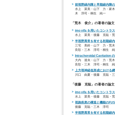
前視野緑内障と早期緑内障の
水上 菜美・山下 力・家木
木 淳司・桐生 純一
「荒木 俊介」の著者の論文
imo vifa を用いたコン
水上 菜美・後藤 克聡・荒
半視野異常を有する初期緑内
三宅 美鈴・山下 力・荒
良彰・三木 淳司・桐生 純
Intrachoroidal Cavi
大内 達央・山下 力・荒
良彰・三木 淳司・桐生 純
上方視神経低形成における網
川口 由夏・後藤 克聡・三
「後藤 克聡」の著者の論文
imo vifa を用いたコン
水上 菜美・後藤 克聡・荒
視路疾患の構造と機能のFUS
後藤 克聡・三木 淳司
半視野異常を有する初期緑内