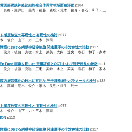
黄斑部網膜神経節細胞複合体異常領域面積評価
p104
 良彰・瀬戸口 義尚・後藤 克聡・荒木 俊介・春石 和子・三
トラスト感度検査の再現性と 有用性の検討
p077
木 俊介・山下 力・三木 淳司
障眼における網膜神経節細胞 関連層厚の非対称性の比較
p117
木 俊介・後藤 克聡・水上 菜美・大内 達央・春石 和子・家木
一
tation のEn Face 画像を用いた 定量評価とOCT および視野所見の特徴
p - 1
木 俊介・後藤 克聡・三宅 美鈴・水上 菜美・春石 和子・家木
一
膜内層菲薄化の検出に有用な 光干渉断層計パラメータの検討
p138
木 淳司・荒木 俊介・家木 良彰・桐生 純一
トラスト感度検査の再現性と 有用性の検討
p077
木 俊介・山下 力・三木 淳司
ION
p113
障眼における網膜神経節細胞 関連層厚の非対称性の比較
p117