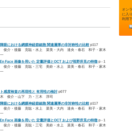
オン
に入
利用
障眼における網膜神経節細胞 関連層厚の非対称性の比較
p117
木 俊介・後藤 克聡・水上 菜美・大内 達央・春石 和子・家木
一
tation のEn Face 画像を用いた 定量評価とOCT および視野所見の特徴
p - 1
木 俊介・後藤 克聡・三宅 美鈴・水上 菜美・春石 和子・家木
一
トラスト感度検査の再現性と 有用性の検討
p077
木 俊介・山下 力・三木 淳司
障眼における網膜神経節細胞 関連層厚の非対称性の比較
p117
木 俊介・後藤 克聡・水上 菜美・大内 達央・春石 和子・家木
一
tation のEn Face 画像を用いた 定量評価とOCT および視野所見の特徴
p - 1
木 俊介・後藤 克聡・三宅 美鈴・水上 菜美・春石 和子・家木
一