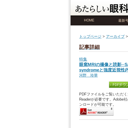
HOME
最新
トップページ
>
アーカイブ
記事詳細
特集
眼窩MRIの撮像と読影─Sagg
syndromeと強度近視
河野 玲華
PDFファイルをご覧いただくた
Readerが必要です。Ado
ンロードが可能です。