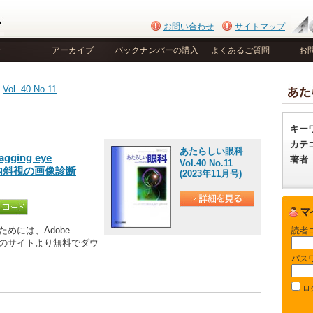
お問い合わせ
サイトマップ
号
アーカイブ
バックナンバーの購入
よくあるご質問
お
>
Vol. 40 No.11
キー
カテ
あたらしい眼科
ing eye
著者
Vol.40 No.11
性内斜視の画像診断
(2023年11月号)
めには、Adobe
読者
be社のサイトより無料でダウ
パス
ロ