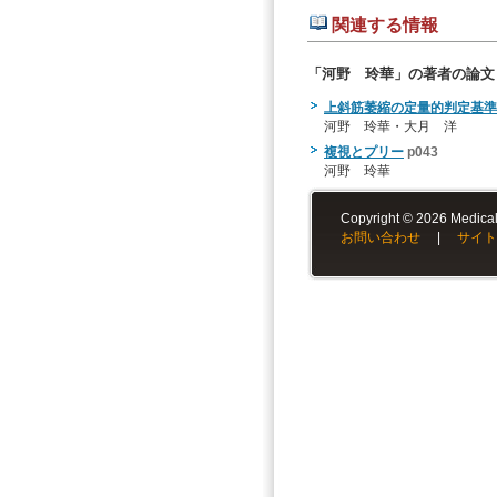
関連する情報
「河野 玲華」の著者の論文
上斜筋萎縮の定量的判定基準
河野 玲華・大月 洋
複視とプリー
p043
河野 玲華
Copyright © 2026 Medical-
お問い合わせ
|
サイト