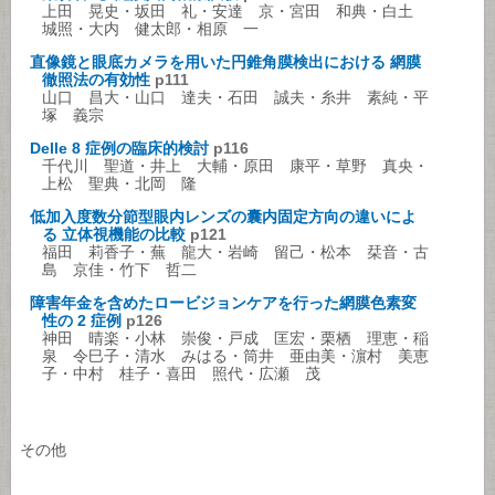
上田 晃史・坂田 礼・安達 京・宮田 和典・白土
城照・大内 健太郎・相原 一
直像鏡と眼底カメラを用いた円錐角膜検出における 網膜
徹照法の有効性
p111
山口 昌大・山口 達夫・石田 誠夫・糸井 素純・平
塚 義宗
Delle 8 症例の臨床的検討
p116
千代川 聖道・井上 大輔・原田 康平・草野 真央・
上松 聖典・北岡 隆
低加入度数分節型眼内レンズの囊内固定方向の違いによ
る 立体視機能の比較
p121
福田 莉香子・蕪 龍大・岩崎 留己・松本 栞音・古
島 京佳・竹下 哲二
障害年金を含めたロービジョンケアを行った網膜色素変
性の 2 症例
p126
神田 晴楽・小林 崇俊・戸成 匡宏・栗栖 理恵・稲
泉 令巳子・清水 みはる・筒井 亜由美・濵村 美恵
子・中村 桂子・喜田 照代・広瀬 茂
その他