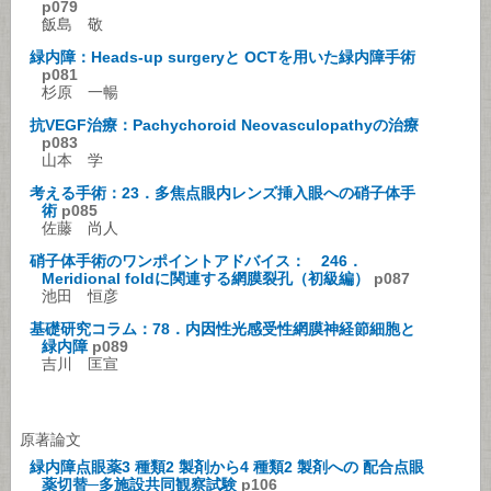
p079
飯島 敬
緑内障：Heads-up surgeryと OCTを用いた緑内障手術
p081
杉原 一暢
抗VEGF治療：Pachychoroid Neovasculopathyの治療
p083
山本 学
考える手術：23．多焦点眼内レンズ挿入眼への硝子体手
術
p085
佐藤 尚人
硝子体手術のワンポイントアドバイス： 246．
Meridional foldに関連する網膜裂孔（初級編）
p087
池田 恒彦
基礎研究コラム：78．内因性光感受性網膜神経節細胞と
緑内障
p089
吉川 匡宣
原著論文
緑内障点眼薬3 種類2 製剤から4 種類2 製剤への 配合点眼
薬切替─多施設共同観察試験
p106