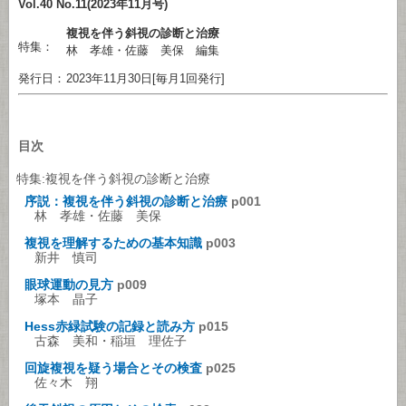
Vol.40 No.11(2023年11月号)
複視を伴う斜視の診断と治療
特集：
林 孝雄・佐藤 美保 編集
発行日：
2023年11月30日[毎月1回発行]
目次
特集:複視を伴う斜視の診断と治療
序説：複視を伴う斜視の診断と治療
p001
林 孝雄・佐藤 美保
複視を理解するための基本知識
p003
新井 慎司
眼球運動の見方
p009
塚本 晶子
Hess赤緑試験の記録と読み方
p015
古森 美和・稲垣 理佐子
回旋複視を疑う場合とその検査
p025
佐々木 翔