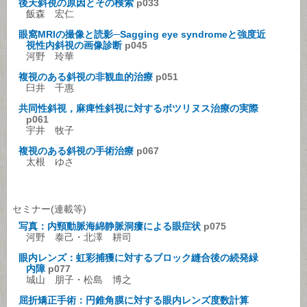
後天斜視の原因とその検索
p033
飯森 宏仁
眼窩MRIの撮像と読影─Sagging eye syndromeと強度近
視性内斜視の画像診断
p045
河野 玲華
複視のある斜視の非観血的治療
p051
臼井 千惠
共同性斜視，麻痺性斜視に対するボツリヌス治療の実際
p061
宇井 牧子
複視のある斜視の手術治療
p067
太根 ゆさ
セミナー(連載等)
写真：内頸動脈海綿静脈洞瘻による眼症状
p075
河野 泰己・北澤 耕司
眼内レンズ：虹彩捕獲に対するブロック縫合後の続発緑
内障
p077
城山 朋子・松島 博之
屈折矯正手術：円錐角膜に対する眼内レンズ度数計算