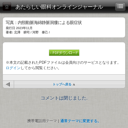
あたらしい眼科オンラインジャーナル
写真：内頸動脈海綿静脈洞瘻による眼症状
発行日 2023年11月
著者: 北澤 耕司 / 河野 泰己 /
※本文の記載されたPDFファイルは会員向けのサービスとなります。
ログイン
してから閲覧ください。
トップへ戻る
コメントは閉じました.
携帯電話用テーマ |
通常テーマに変更する。