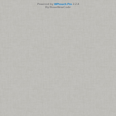
Powered by
WPtouch Pro
2.2.4
By BraveNewCode