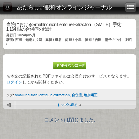
あたらしい眼科オンラインジャーナル
当院におけるSmall Incision Lenticule Extraction （SMILE）手術
1,164 眼の合併症の検討
発行日 2024年05月
著者: 西田 知也 / 片岡 嵩博 / 磯谷 尚輝 / 小島 隆司 / 吉田 陽子 / 中村 友昭
/
※本文の記載されたPDFファイルは会員向けのサービスとなります。
ログイン
してから閲覧ください。
タグ:
small incision lenticule extraction
,
合併症
,
追加矯正
トップへ戻る
コメントは閉じました.