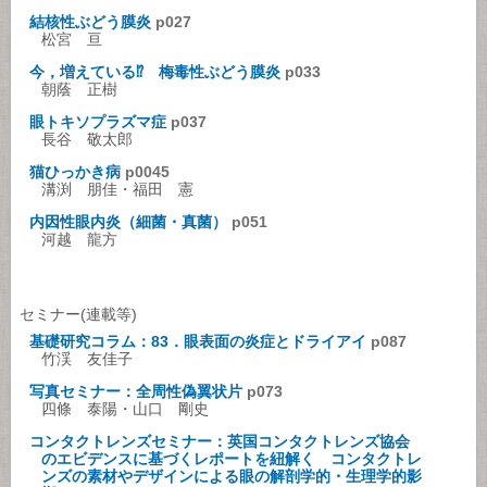
結核性ぶどう膜炎
p027
松宮 亘
今，増えている⁉ 梅毒性ぶどう膜炎
p033
朝蔭 正樹
眼トキソプラズマ症
p037
長谷 敬太郎
猫ひっかき病
p0045
溝渕 朋佳・福田 憲
内因性眼内炎（細菌・真菌）
p051
河越 龍方
セミナー(連載等)
基礎研究コラム：83．眼表面の炎症とドライアイ
p087
竹渓 友佳子
写真セミナー：全周性偽翼状片
p073
四條 泰陽・山口 剛史
コンタクトレンズセミナー：英国コンタクトレンズ協会
のエビデンスに基づくレポートを紐解く コンタクトレ
ンズの素材やデザインによる眼の解剖学的・生理学的影