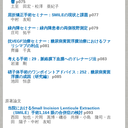
響
p075
土至 田宏・松澤 亜紀子
屈折矯正手術セミナー：SMILEの現状と課題
p077
中村 友昭
緑内障セミナー：緑内障患者の両側視野測定
p079
庄司 拓平
抗VEGF治療セミナー：糖尿病黄斑浮腫治療におけるファ
リシマブの利点
p081
齊藤 千真
考える手術：29．脈絡膜下血腫へのドレナージ法
p083
岩瀬 剛
硝子体手術のワンポイントアドバイス：252．糖尿病黄斑
浮腫の成因（研究編）
p085
池田 恒彦
原著論文
当院におけるSmall Incision Lenticule Extraction
（SMILE）手術1,164 眼の合併症の検討
p093
西田 知也・片岡 嵩博・磯谷 尚輝・小島 隆司・吉
田 陽子・中村 友昭