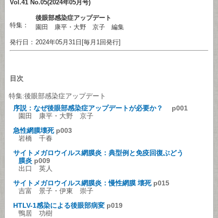
Vol.41 No.05(2024年05月号)
後眼部感染症アップデート
特集：
園田 康平・大野 京子 編集
発行日：
2024年05月31日[毎月1回発行]
目次
特集:後眼部感染症アップデート
序説：なぜ後眼部感染症アップデートが必要か？
p001
園田 康平・大野 京子
急性網膜壊死
p003
岩橋 千春
サイトメガロウイルス網膜炎：典型例と免疫回復ぶどう
膜炎
p009
出口 英人
サイトメガロウイルス網膜炎：慢性網膜 壊死
p015
吉富 景子・伊東 崇子
HTLV-1感染による後眼部病変
p019
鴨居 功樹