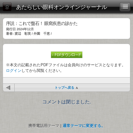
あたらしい眼科オンラインジャーナル
序説：これで盤石！ 眼窩疾患の診かた
発行日 2024年12月
著者: 渡辺 彰英 / 外園 千恵 /
※本文の記載されたPDFファイルは会員向けのサービスとなります。
ログイン
してから閲覧ください。
トップへ戻る
コメントは閉じました.
携帯電話用テーマ |
通常テーマに変更する。