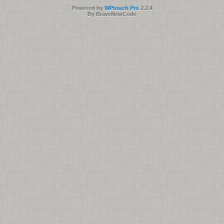
Powered by
WPtouch Pro
2.2.4
By BraveNewCode