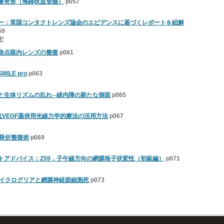
脈奇形（海綿状血管腫）
p057
ー：英国コンタクトレンズ協会のエビデンスに基づくレポートを紐解
59
宏
焦点眼内レンズの整復
p061
LE pro
p063
と生体リズムの乱れ─緑内障の新たな側面
p065
抗VEGF薬併用光線力学的療法の活用方法
p067
壁骨折整復術
p069
トアドバイス：259．子午線方向の網膜格子状変性（初級編）
p071
マイクログリアと網膜神経節細胞死
p073