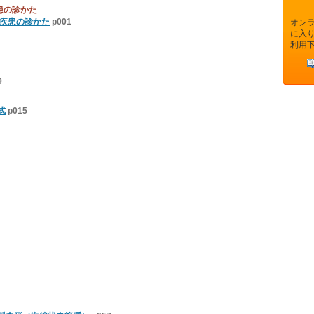
患の診かた
窩疾患の診かた
p001
オン
に入
利用
9
式
p015