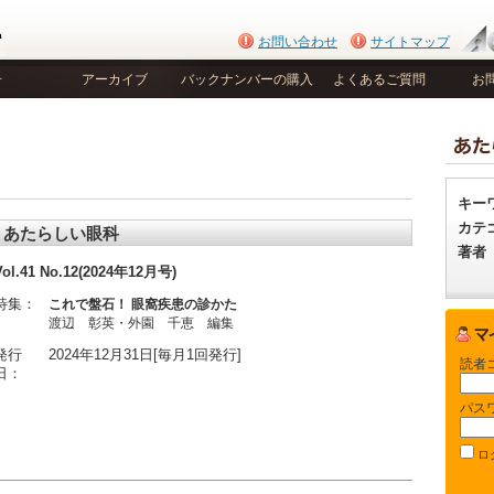
お問い合わせ
サイトマップ
号
アーカイブ
バックナンバーの購入
よくあるご質問
お
キー
カテ
あたらしい眼科
著者
Vol.41 No.12(2024年12月号)
特集：
これで盤石！ 眼窩疾患の診かた
渡辺 彰英・外園 千恵 編集
発行
2024年12月31日[毎月1回発行]
読者
日：
パス
ロ