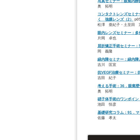
写真セミナー：眼窩内静
奥 拓明
コンタクトレンズセミナ
く 強膜レンズ（2）
p0
松澤 亜紀子・土至田 
眼内レンズセミナー：多
片岡 卓也
屈折矯正手術セミナー：SMI
岡 義隆
緑内障セミナー：緑内障
吉川 匡宣
抗VEGF治療セミナー：
吉田 紀子
考える手術：36．眼窩
奥 拓明
硝子体手術のワンポイン
池田 恒彦
基礎研究コラム：91．
佐藤 孝太