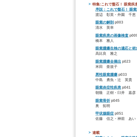
特集:これで盤石！ 眼窩疾
序説：これで盤石！ 眼
渡辺 彰英・外園 千恵
眼窩の解剖
p003
清水 英幸
眼窩疾患の画像検査
p00
橋本 雅人
眼窩腫瘍生検の適応と術
高比良 雅之
眼窩腫瘍全摘出
p023
米田 亜規子
悪性眼窩腫瘍
p033
中島 勇魚・辻 英貴
眼窩炎症性疾患
p041
朝蔭 正樹・臼井 嘉彦
眼窩骨折
p045
奥 拓明
甲状腺眼症
p051
佐藤 信之・神前 あい
連載