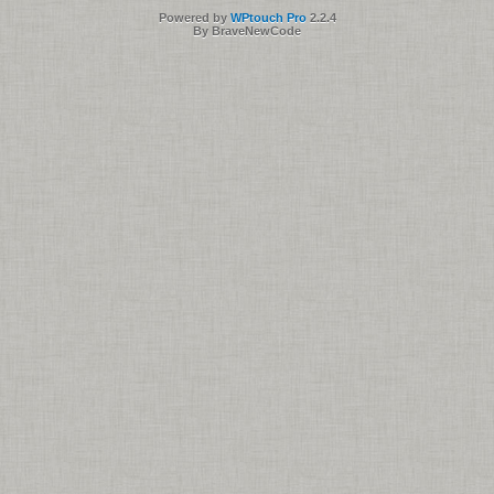
Powered by
WPtouch Pro
2.2.4
By BraveNewCode