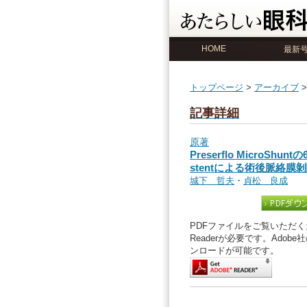
HOME
最新
トップページ
>
アーカイブ
記事詳細
原著
Preserflo MicroShun
stentによる術後脈絡膜
城下 哲夫
・
貞松 良成
PDFファイルをご覧いただくた
Readerが必要です。Ado
ンロードが可能です。