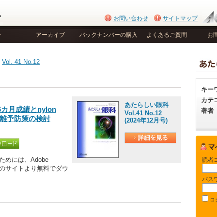
お問い合わせ
サイトマップ
号
アーカイブ
バックナンバーの購入
よくあるご質問
お
>
Vol. 41 No.12
キー
カテ
あたらしい眼科
tの6カ月成績とnylon
著者
Vol.41 No.12
剝離予防策の検討
(2024年12月号)
めには、Adobe
読者
be社のサイトより無料でダウ
パス
ロ