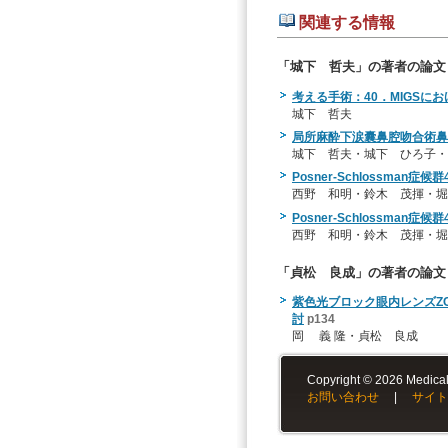
関連する情報
「城下 哲夫」の著者の論文
考える手術：40．MIGSに
城下 哲夫
局所麻酔下涙囊鼻腔吻合術鼻
城下 哲夫・城下 ひろ子・
Posner-Schlossman
西野 和明・鈴木 茂揮・堀
Posner-Schlossma
西野 和明・鈴木 茂揮・堀
「貞松 良成」の著者の論文
紫色光ブロック眼内レンズZ
討
p134
岡 義 隆・貞松 良成
Copyright © 2026 Medical-
お問い合わせ
|
サイト