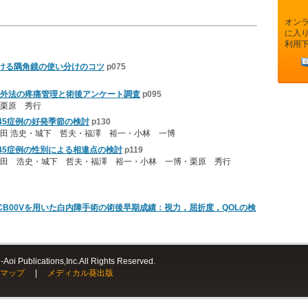
オン
に入
利用
おける隅角鏡の使い分けのコツ
p075
外法の疼痛管理と術後アンケート調査
p095
栗原 秀行
症候群45症例の好発季節の検討
p130
田 浩史・城下 哲夫・福澤 裕一・小林 一博
n症候群45症例の性別による相違点の検討
p119
田 浩史・城下 哲夫・福澤 裕一・小林 一博・栗原 秀行
CB00Vを用いた白内障手術の術後早期成績：視力，屈折度，QOLの検
Aoi Publications,Inc.All Rights Reserved.
マップ
|
メディカル葵出版