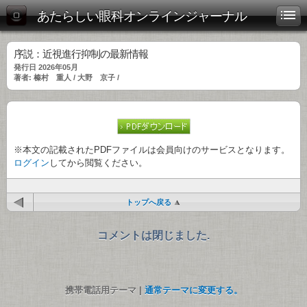
あたらしい眼科オンラインジャーナル
序説：近視進行抑制の最新情報
発行日 2026年05月
著者: 榛村 重人 / 大野 京子 /
※本文の記載されたPDFファイルは会員向けのサービスとなります。
ログイン
してから閲覧ください。
トップへ戻る
コメントは閉じました.
携帯電話用テーマ |
通常テーマに変更する。