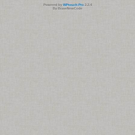
Powered by
WPtouch Pro
2.2.4
By BraveNewCode