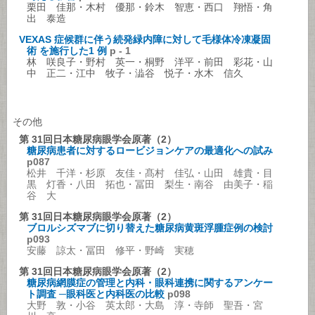
栗田 佳那・木村 優那・鈴木 智恵・西口 翔悟・角
出 泰造
VEXAS 症候群に伴う続発緑内障に対して毛様体冷凍凝固
術 を施行した1 例
p - 1
林 咲良子・野村 英一・桐野 洋平・前田 彩花・山
中 正二・江中 牧子・澁谷 悦子・水木 信久
その他
第 31回日本糖尿病眼学会原著（2）
糖尿病患者に対するロービジョンケアの最適化への試み
p087
松井 千洋・杉原 友佳・髙村 佳弘・山田 雄貴・目
黒 灯香・八田 拓也・冨田 梨生・南谷 由美子・稲
谷 大
第 31回日本糖尿病眼学会原著（2）
ブロルシズマブに切り替えた糖尿病黄斑浮腫症例の検討
p093
安藤 諒太・冨田 修平・野崎 実穂
第 31回日本糖尿病眼学会原著（2）
糖尿病網膜症の管理と内科・眼科連携に関するアンケー
ト調査 ─眼科医と内科医の比較
p098
大野 敦・小谷 英太郎・大島 淳・寺師 聖吾・宮