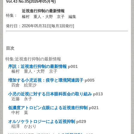
Vol.43 No.05(2026年05月号)
近視進行抑制の最新情報
特集：
榛村 重人・大野 京子 編集
発行日：
2026年05月31日[毎月1回発行]
目次
特集:近視進行抑制の最新情報
序説：近視進行抑制の最新情報
p001
榛村 重人・大野 京子
増加する小児近視：疫学と環境関連因子
p005
四倉 絵里沙
小児の近視に対する日本眼科医会の取り組み
p013
近藤 永子
低濃度アトロピン点眼による近視進行抑制
p021
中村 葉
オルソケラトロジーによる近視抑制
p029
稲澤 かおり