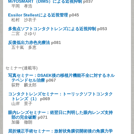
MiYOSMART（DIMS）による近視抑制
p037
平岡 孝浩
Essilor Stellestによる近視管理
p045
松村 沙衣子
多焦点ソフトコンタクトレンズによる近視抑制
p053
二宮 さゆり
反復低出力赤色光療法
p081
五十嵐 多恵
セミナー(連載等)
写真セミナー：DSAEK後の移植片機能不全に対するネル
テペンドセル治療
p067
荻野 麟太郎
コンタクトレンズセミナー：トーリックソフトコンタク
トレンズ（1）
p069
山岸 景子
眼内レンズセミナー：術翌日に判明した眼内レンズ支持
部の完全破断
p071
加藤 徹朗
屈折矯正手術セミナー：放射状角膜切開術後の角膜力学