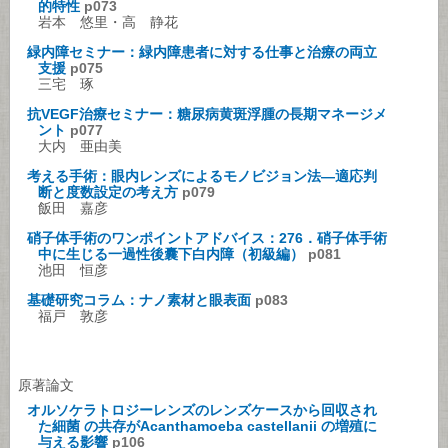
的特性
p073
岩本 悠里・高 静花
緑内障セミナー：緑内障患者に対する仕事と治療の両立
支援
p075
三宅 琢
抗VEGF治療セミナー：糖尿病黄斑浮腫の長期マネージメ
ント
p077
大内 亜由美
考える手術：眼内レンズによるモノビジョン法―適応判
断と度数設定の考え方
p079
飯田 嘉彦
硝子体手術のワンポイントアドバイス：276．硝子体手術
中に生じる一過性後囊下白内障（初級編）
p081
池田 恒彦
基礎研究コラム：ナノ素材と眼表面
p083
福戸 敦彦
原著論文
オルソケラトロジーレンズのレンズケースから回収され
た細菌 の共存がAcanthamoeba castellanii の増殖に
与える影響
p106