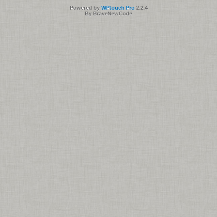
Powered by
WPtouch Pro
2.2.4
By BraveNewCode