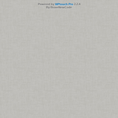
Powered by
WPtouch Pro
2.2.4
By BraveNewCode