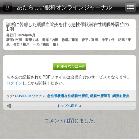
あたらしい眼科オンラインジャーナル
診断に苦慮した網膜血管炎を伴う急性帯状潜在性網膜外層 症の
1 例
発行日 2026年06月
著者: 吉田 咲季 / 林 勇海 / 内田 敦郎 / 藤岡 俊平 / 富田 洋平 / 伴 紀充 / 栗
原 俊英 / 根岸 一乃 / 篠田 肇 /
※本文の記載されたPDFファイルは会員向けのサービスとなります。
ログイン
してから閲覧ください。
タグ:
COVID-19 ワクチン
,
急性帯状潜在性網膜外層症
,
網膜外層障害
,
網膜血管炎
トップへ戻る
コメントは閉じました.