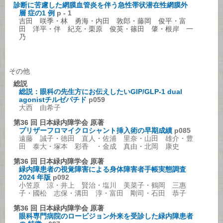
診断に苦慮した網膜血管炎を伴う急性帯状潜在性網膜外
層 症の1 例
p - 1
吉田 咲季・林 勇海・内田 敦郎・藤岡 俊平・富
田 洋平・伴 紀充・栗原 俊英・篠田 肇・根岸 一
乃
その他
総説
総説：眼科の先生方にお伝えしたいGIP/GLP-1 dual
agonistチルゼパチド
p059
大西 由希子
第36 回 日本緑内障学会 原著
プリザーフロマイクロシャント挿入術の早期成績
p085
遠藤 誠子・徳田 直人・佐浦 里奈・山田 雄介・豊
田 泰大・塚本 彩香 ・金成 真由・北岡 康史
第36 回 日本緑内障学会 原著
緑内障患者の視覚障害による身体障害者手帳実態調査
2024 年版
p092
小笠原 涼・井上 賢治・塩川 美菜子・鶴岡 三惠
子・國松 志保・溝田 淳・富田 剛司・石田 恭子
第36 回 日本緑内障学会 原著
眼科専門病院のロービジョン外来を受診した緑内障患者