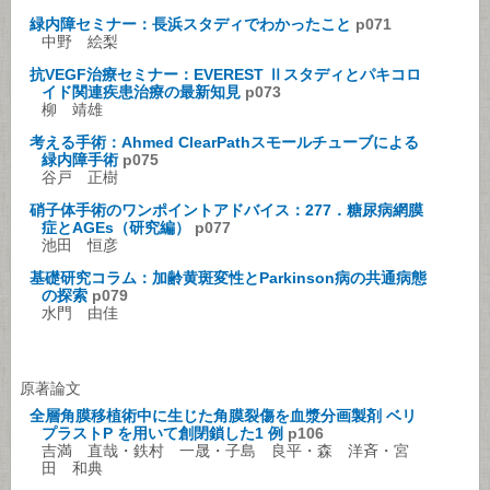
緑内障セミナー：長浜スタディでわかったこと
p071
中野 絵梨
抗VEGF治療セミナー：EVEREST Ⅱスタディとパキコロ
イド関連疾患治療の最新知見
p073
柳 靖雄
考える手術：Ahmed ClearPathスモールチューブによる
緑内障手術
p075
谷戸 正樹
硝子体手術のワンポイントアドバイス：277．糖尿病網膜
症とAGEs（研究編）
p077
池田 恒彦
基礎研究コラム：加齢黄斑変性とParkinson病の共通病態
の探索
p079
水門 由佳
原著論文
全層角膜移植術中に生じた角膜裂傷を血漿分画製剤 ベリ
プラストP を用いて創閉鎖した1 例
p106
吉満 直哉・鉄村 一晟・子島 良平・森 洋斉・宮
田 和典