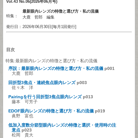
Vol.43 No.06(2026年06月号)
最新眼内レンズの特徴と選び方・私の流儀
特集：
大鹿 哲郎 編集
発行日：
2026年06月30日[毎月1回発行]
目次
特集:最新眼内レンズの特徴と選び方・私の流儀
序説：最新眼内レンズの特徴と選び方・私の流儀
p001
大鹿 哲郎
回折型3焦点・連続焦点眼内レンズ
p003
佐々木 洋
Pairingを行う回折型3焦点眼内レンズ
p013
藤本 可芳子
EDOF眼内レンズの特徴と選び方・私の流儀
p019
眞野 富也
低加入度数分節型眼内レンズの特徴と選択・使用時の注
意点
p023
松岡 貴大