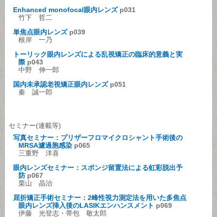
Enhanced monofocal眼内レンズ
p031
竹下 哲二
単焦点眼内レンズ
p039
根岸 一乃
トーリック眼内レンズによる乱視矯正の臨床的意義と実
際
p043
中野 伸一郎
国内未承認老視矯正眼内レンズ
p051
秦 誠一郎
セミナー(連載等)
写真セミナー：プリザーフロマイクロシャント手術後の
MRSA濾過胞感染
p065
三重野 洋喜
眼内レンズセミナー：スポンジ留置法による虹彩脱出予
防
p067
栗山 晶治
屈折矯正手術セミナー：2峰性視力測定法を用いた多焦点
眼内レンズ挿入後のLASIKエンハンスメント
p069
伊藤 光登志・帯包 敬太郎