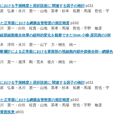
における予測精度と屈折誤差に 関連する因子の検討
p111
原 弘泰・水川 憲一・山地 英孝・杉本 拓磨・馬場 哲也・宇
hyを用いた正常眼における網膜血管密度の測定精度
p102
川 憲一・白玖 柾貴・山地 英孝・馬場 哲也・宇野 敏彦
節細胞複合体厚の経時的変化を観察できたVogt-小柳-原田病の3例
木 淳司・水川 憲一・山下 力・桐生 純一
断層計による正常眼における黄斑部の視細胞内節外節接合部―網膜色
川 憲一・瀧澤 剛・荒木 俊介・桐生 純一
における予測精度と屈折誤差に 関連する因子の検討
p111
原 弘泰・水川 憲一・山地 英孝・杉本 拓磨・馬場 哲也・宇
hyを用いた正常眼における網膜血管密度の測定精度
p102
川 憲一・白玖 柾貴・山地 英孝・馬場 哲也・宇野 敏彦
黄斑疾患
p031