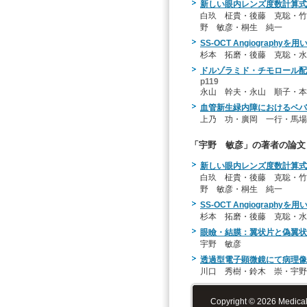
新しい眼内レンズ度数計算式
白玖 柾貴・後藤 克聡・竹
野 敏彦・桐生 純一
SS-OCT Angiograp
杉本 拓磨・後藤 克聡・水
ドルゾラミド・チモロール配
p119
永山 幹夫・永山 順子・
血管新生緑内障におけるベバ
上乃 功・廣岡 一行・馬場
「宇野 敏彦」の著者の論文
新しい眼内レンズ度数計算式
白玖 柾貴・後藤 克聡・竹
野 敏彦・桐生 純一
SS-OCT Angiograp
杉本 拓磨・後藤 克聡・水
眼瞼・結膜：翼状片と偽翼状
宇野 敏彦
透過型電子顕微鏡にて病理像を観
川口 秀樹・鈴木 崇・宇野
Copyright © 2026 Medical-