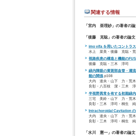
関連する情報
「宮内 亜理紗」の著者の論
「後藤 克聡」の著者の論文
imo vifa を用いたコン
水上 菜美・後藤 克聡・荒
視路疾患の構造と機能のFUS
後藤 克聡・三木 淳司
緑内障眼の黄斑部血管・灌流
能の関係
p108
大内 達央・山下 力・荒
良彰・八百枝 潔・三木 淳
半視野異常を有する初期緑内
三宅 美鈴・山下 力・荒
良彰・三木 淳司・桐生 純
Intrachoroidal Cavi
大内 達央・山下 力・荒
良彰・三木 淳司・桐生 純
「水川 憲一」の著者の論文