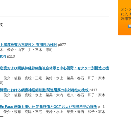
オン
に入
利用
文
トラスト感度検査の再現性と 有用性の検討
p077
木 俊介・山下 力・三木 淳司
ION
p113
密度および網膜神経節細胞複合体厚と中心視野：セクター別構造と機
木 俊介・後藤 克聡・三宅 美鈴・水上 菜美・春石 和子・家木
司
障眼における網膜神経節細胞 関連層厚の非対称性の比較
p117
木 俊介・後藤 克聡・水上 菜美・大内 達央・春石 和子・家木
一
tation のEn Face 画像を用いた 定量評価とOCT および視野所見の特徴
p - 1
木 俊介・後藤 克聡・三宅 美鈴・水上 菜美・春石 和子・家木
一