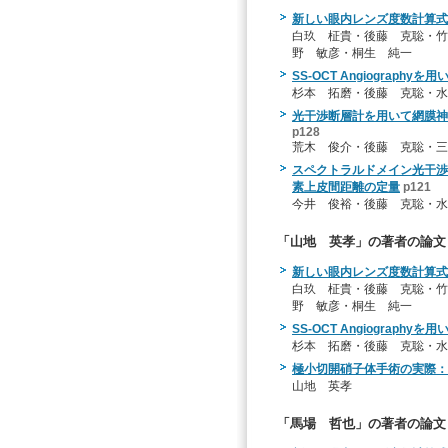
新しい眼内レンズ度数計算式
白玖 柾貴・後藤 克聡・竹
野 敏彦・桐生 純一
SS-OCT Angiograp
杉本 拓磨・後藤 克聡・水
光干渉断層計を用いて網膜神経
p128
荒木 俊介・後藤 克聡・三
スペクトラルドメイン光干渉
素上皮間距離の定量
p121
今井 俊裕・後藤 克聡・水
「山地 英孝」の著者の論文
新しい眼内レンズ度数計算式
白玖 柾貴・後藤 克聡・竹
野 敏彦・桐生 純一
SS-OCT Angiograp
杉本 拓磨・後藤 克聡・水
極小切開硝子体手術の実際：
山地 英孝
「馬場 哲也」の著者の論文