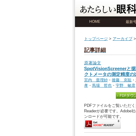
HOME
最新
トップページ
>
アーカイブ
記事詳細
原著論文
SpotVisionScreen
クトメータの測定精度の
宮内 亜理紗
・
後藤 克聡
・
孝
・
馬場 哲也
・
宇野 敏彦
PDFファイルをご覧いただくた
Readerが必要です。Ado
ンロードが可能です。