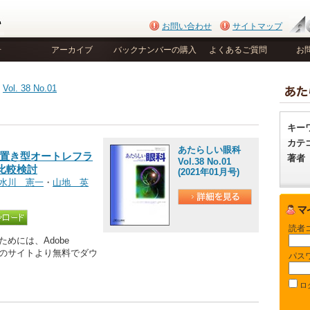
お問い合わせ
サイトマップ
号
アーカイブ
バックナンバーの購入
よくあるご質問
お
>
Vol. 38 No.01
キー
カテ
あたらしい眼科
erと据置き型オートレフラ
著者
Vol.38 No.01
比較検討
(2021年01月号)
水川 憲一
・
山地 英
読者
めには、Adobe
be社のサイトより無料でダウ
パス
ロ