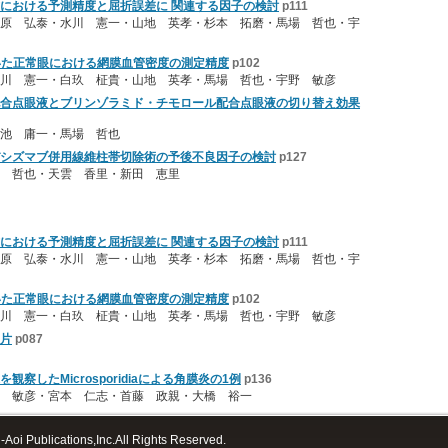
における予測精度と屈折誤差に 関連する因子の検討
p111
原 弘泰・水川 憲一・山地 英孝・杉本 拓磨・馬場 哲也・宇
hyを用いた正常眼における網膜血管密度の測定精度
p102
川 憲一・白玖 柾貴・山地 英孝・馬場 哲也・宇野 敏彦
合点眼液とブリンゾラミド・チモロール配合点眼液の切り替え効果
本池 庸一・馬場 哲也
シズマブ併用線維柱帯切除術の予後不良因子の検討
p127
 哲也・天雲 香里・新田 恵里
における予測精度と屈折誤差に 関連する因子の検討
p111
原 弘泰・水川 憲一・山地 英孝・杉本 拓磨・馬場 哲也・宇
hyを用いた正常眼における網膜血管密度の測定精度
p102
川 憲一・白玖 柾貴・山地 英孝・馬場 哲也・宇野 敏彦
片
p087
察したMicrosporidiaによる角膜炎の1例
p136
 敏彦・宮本 仁志・首藤 政親・大橋 裕一
Aoi Publications,Inc.All Rights Reserved.