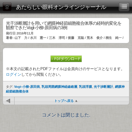
あたらしい眼科オンラインジャーナル
光干渉断層計を用いて網膜神経節細胞複合体厚の経時的変化を
観察できたVogt-小柳-原田病の3例
発行日 2016年11月
著者: 山下 力 / 水川 憲一 / 三木 淳司 / 後藤 克聡 / 荒木 俊介 / 桐生 純一 /
※本文の記載されたPDFファイルは会員向けのサービスとなります。
ログイン
してから閲覧ください。
タグ:
Vogt-小柳-原田病
,
乳頭周囲網膜神経線維層
,
乳頭浮腫
,
光干渉断層計
,
網膜神
経節細胞複合体
トップへ戻る
コメントは閉じました.